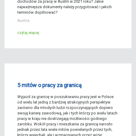
dochodów za pracę w Austrii w 2021 roku? Jakie
najważniejsze dokumenty należy przygotować i jakich
terminów dopilnować?
Austria
czytaj więcej
5 mitów o pracy za granicą
Wyjazd za granicę w poszukiwaniu pracy jest w Polsce
od wielu lat jedną z bardziej atrakcyjnych perspektyw
zarówno dla młodych ludzi rozpoczynających dopiero
swoją karierę zawodową, jak i tych którzy po wielu latach
pracy w kraju nie dostrzegają możliwości godnego
zarobku. Wokół pracy i mieszkania za granicą narosło
jednak przez lata wiele mitów powielanych przez tych,
którzy wyjechali, ale i wzmacnianych przez wizję