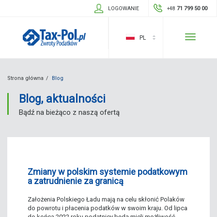
LOGOWANIE
71 799 50 00
+48
Toggle
PL
navigatio
Strona główna
Blog
Blog, aktualności
Bądź na bieżąco z naszą ofertą
Zmiany w polskim systemie podatkowym
a zatrudnienie za granicą
Założenia Polskiego Ładu mają na celu skłonić Polaków
do powrotu i płacenia podatków w swoim kraju. Od lipca
do końca 2022 roku podatnicy będą mieli możliwość