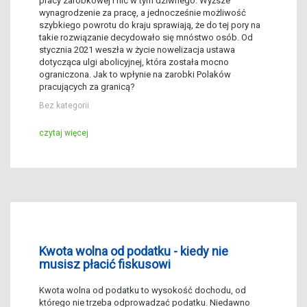
pracy zarobkowej i nic w tym dziwnego. Wyższe
wynagrodzenie za pracę, a jednocześnie możliwość
szybkiego powrotu do kraju sprawiają, że do tej pory na
takie rozwiązanie decydowało się mnóstwo osób. Od
stycznia 2021 weszła w życie nowelizacja ustawa
dotycząca ulgi abolicyjnej, która została mocno
ograniczona. Jak to wpłynie na zarobki Polaków
pracujących za granicą?
Bez kategorii
czytaj więcej
Kwota wolna od podatku - kiedy nie
musisz płacić fiskusowi
Kwota wolna od podatku to wysokość dochodu, od
którego nie trzeba odprowadzać podatku. Niedawno