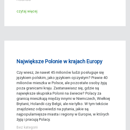
czytaj więcej
Największe Polonie w krajach Europy
Czy wiesz, że nawet 45 milionów ludzi posługuje się
językiem polskim, jako językiem ojczystym? Prawie 40
milionów mieszka w Polsce, ale pozostałe osoby żyją
poza granicami kraju. Zastanawiasz się, gdzie są
największe skupiska Polonii na świecie? Polacy za
granicą mieszkają między innymi w Niemczech, Wielkiej
Brytanii, Holandii czy Belgii, ale nie tylko. W tym tekście
znajdziesz odpowiedzi na pytania, jakie są
najpopularniejsze miasta i regiony w Europie, w których
żyją i pracują Polacy.
Bez kategorii