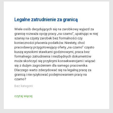
Legalne zatrudnienie za granicą
Wiele osób decydujących się na zarobkowy wyjazd za
granicę rozważa opcję pracy „na czarno”, upatrując w niej
szansy na czysty zarobek bez formalności czy
konieczności płacenia podatków. Niestety, choć
pracodawcy przygotowujący oferty „na czarno” często
kuszą wysokimi stawkami godzinowymi, praca bez
formalnego zatrudnienia i niezbędnych dokumentów
może skończyć się przykrymi konsekwencjami i wiązać
się z dużym zagrożeniem dla samego pracownika.
Dlaczego warto zdecydować się na legalną pracę za
granicą i nie ryzykować podejmowaniem pracy na
czarno?
Bez kategorii
czytaj więcej