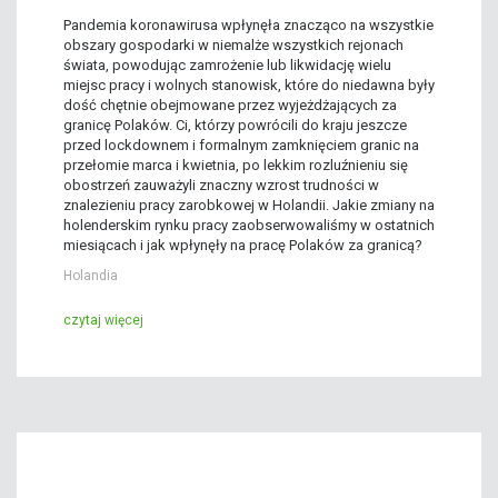
Pandemia koronawirusa wpłynęła znacząco na wszystkie
obszary gospodarki w niemalże wszystkich rejonach
świata, powodując zamrożenie lub likwidację wielu
miejsc pracy i wolnych stanowisk, które do niedawna były
dość chętnie obejmowane przez wyjeżdżających za
granicę Polaków. Ci, którzy powrócili do kraju jeszcze
przed lockdownem i formalnym zamknięciem granic na
przełomie marca i kwietnia, po lekkim rozluźnieniu się
obostrzeń zauważyli znaczny wzrost trudności w
znalezieniu pracy zarobkowej w Holandii. Jakie zmiany na
holenderskim rynku pracy zaobserwowaliśmy w ostatnich
miesiącach i jak wpłynęły na pracę Polaków za granicą?
Holandia
czytaj więcej